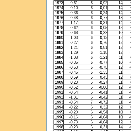
1973
-0,61
6
-0,92
14
1974
-0,10
6
-0,01
14
1975
0,36
6
-0,24
14
-
1976
-0,48
6
-0,77
13
-
1977
-1,17
6
-0,31
14
-
1978
-0,62
6
0,05
13
-
1979
-0,68
6
-0,22
10
1980
-1,03
6
-0,13
12
1981
-0,27
6
-0,76
12
-
1982
-1,21
6
-0,81
12
-
1983
-1,29
6
-1,18
12
-
1984
-1,08
6
-1,21
11
1985
-0,35
6
-0,77
10
-
1986
-0,53
6
-0,75
12
-
1987
-0,45
6
-1,33
11
1988
0,59
6
0,43
12
1989
0,23
6
-0,27
11
1990
-0,62
6
-0,80
12
-
1991
-0,64
6
-0,41
11
-
1992
-1,31
6
-0,42
11
-
1993
-0,54
7
-0,72
11
-
1994
-0,22
6
0,32
12
1995
-0,20
6
-0,54
10
1996
-0,16
6
-0,64
10
-
1997
-0,73
6
-0,64
12
1998
-0,23
6
0,31
14
-