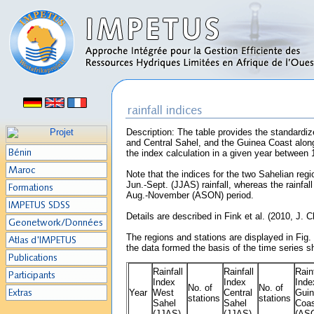
Description: The table provides the standardize
and Central Sahel, and the Guinea Coast along
the index calculation in a given year between
Note that the indices for the two Sahelian re
Jun.-Sept. (JJAS) rainfall, whereas the rainfal
Aug.-November (ASON) period.
D
etails are described in Fink et al. (2010, J.
The regions and stations are displayed in Fig. 
the data formed the basis of the time series sh
Rainfall
Rainfall
Rainf
Index
Index
Inde
No. of
No. of
Year
West
Central
Gui
stations
stations
Sahel
Sahel
Coa
(JJAS)
(JJAS)
(AS