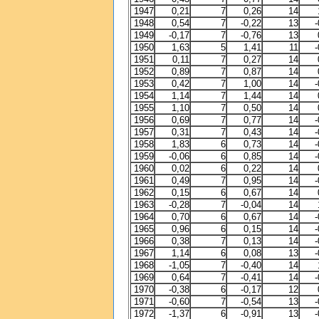
1947
0,21
7
0,26
14
1948
0,54
7
-0,22
13
-
1949
-0,17
7
-0,76
13
1950
1,63
5
1,41
11
-
1951
0,11
7
0,27
14
1952
0,89
7
0,87
14
1953
0,42
7
1,00
14
-
1954
1,14
7
1,44
14
1955
1,10
7
0,50
14
1956
0,69
7
0,77
14
-
1957
0,31
7
0,43
14
-
1958
1,83
6
0,73
14
-
1959
-0,06
6
0,85
14
-
1960
0,02
6
0,22
14
1961
0,49
7
0,95
14
-
1962
0,15
6
0,67
14
1963
-0,28
7
-0,04
14
1964
0,70
6
0,67
14
-
1965
0,96
6
0,15
14
-
1966
0,38
7
0,13
14
-
1967
1,14
6
0,08
13
-
1968
-1,05
7
-0,40
14
1969
0,64
7
-0,41
14
-
1970
-0,38
6
-0,17
12
1971
-0,60
7
-0,54
13
-
1972
-1,37
6
-0,91
13
-