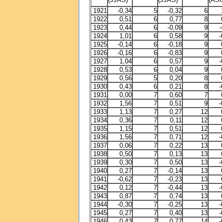
1921
-0,34
5
-0,32
6
1922
0,51
6
0,77
8
1923
0,44
6
-0,09
9
1924
1,01
6
0,58
9
-
1925
-0,14
6
-0,18
9
1926
-0,16
6
-0,83
9
1927
1,04
6
0,57
9
-
1928
0,53
6
0,04
9
1929
0,56
5
0,20
8
1930
0,43
6
0,21
8
-
1931
0,00
7
0,60
7
1932
1,56
7
0,51
9
-
1933
1,13
7
0,27
12
1934
0,36
7
0,11
12
1935
1,15
7
0,51
12
1936
1,56
7
0,71
12
-
1937
0,06
7
0,22
13
1938
0,50
7
0,13
13
1939
0,30
7
0,50
13
-
1940
0,27
7
-0,14
13
1941
-0,62
7
-0,23
13
1942
0,12
7
-0,44
13
-
1943
0,87
7
0,74
13
1944
-0,30
7
-0,25
13
-
1945
0,27
7
0,40
13
-
1946
0,43
7
0,77
14
-