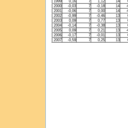
1999
0,16
7
1,12
14
2000
-0,03
7
-0,18
14
-
2001
-0,06
7
0,00
14
-
2002
-0,99
7
-0,46
13
2003
0,09
7
0,77
13
2004
-0,14
7
-0,38
13
2005
0,09
7
0,21
13
-
2006
-0,17
7
-0,01
13
2007
-0,59
7
0,25
13