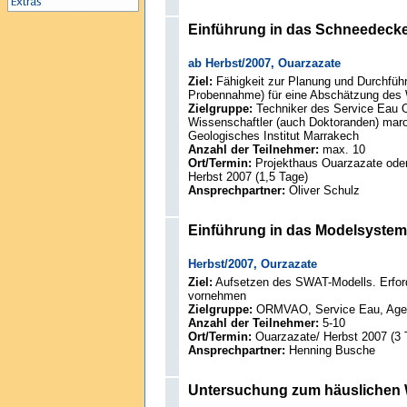
Einführung in das Schneedeck
ab Herbst/2007, Ouarzazate
Ziel:
Fähigkeit zur Planung und Durchfü
Probennahme) für eine Abschätzung des W
Zielgruppe:
Techniker des Service Eau O
Wissenschaftler (auch Doktoranden) maro
Geologisches Institut Marrakech
Anzahl der Teilnehmer:
max. 10
Ort/Termin:
Projekthaus Ouarzazate oder
Herbst 2007 (1,5 Tage)
Ansprechpartner:
Oliver Schulz
Einführung in das Modelsyste
Herbst/2007, Ourzazate
Ziel:
Aufsetzen des SWAT-Modells. Erforde
vornehmen
Zielgruppe:
ORMVAO, Service Eau, Agen
Anzahl der Teilnehmer:
5-10
Ort/Termin:
Ouarzazate/ Herbst 2007 (3 
Ansprechpartner:
Henning Busche
Untersuchung zum häuslichen