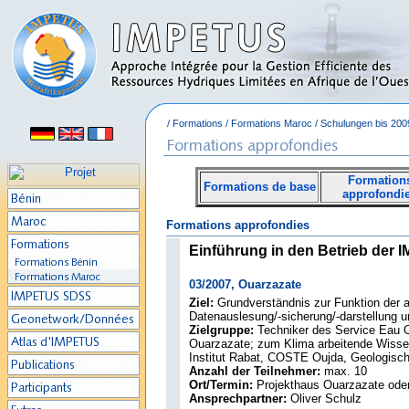
/
Formations
/
Formations Maroc
/
Schulungen bis 200
Formation
Formations de base
approfondi
Formations approfondies
Einführung in den Betrieb der
03/2007, Ouarzazate
Ziel:
Grundverständnis zur Funktion der a
Datenauslesung/-sicherung/-darstellung u
Zielgruppe:
Techniker des Service Eau O
Ouarzazate; zum Klima arbeitende Wissen
Institut Rabat, COSTE Oujda, Geologische
Anzahl der Teilnehmer:
max. 10
Ort/Termin:
Projekthaus Ouarzazate oder
Ansprechpartner:
Oliver Schulz