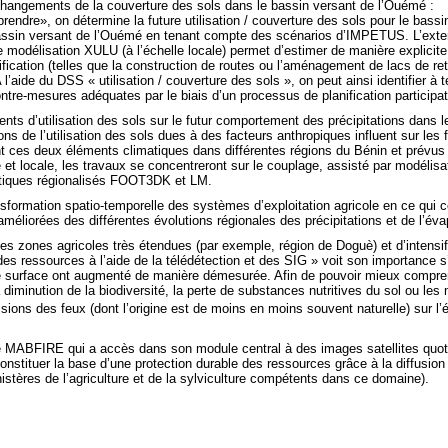
changements de la couverture des sols dans le bassin versant de l’Ouémé :
ndre», on détermine la future utilisation / couverture des sols pour le bassi
bassin versant de l’Ouémé en tenant compte des scénarios d’IMPETUS. L’exte
modélisation XULU (à l’échelle locale) permet d’estimer de manière explicite
ification (telles que la construction de routes ou l’aménagement de lacs de re
 A l’aide du DSS « utilisation / couverture des sols », on peut ainsi identifier
ontre-mesures adéquates par le biais d’un processus de planification participat
s d’utilisation des sols sur le futur comportement des précipitations dans le
s de l’utilisation des sols dues à des facteurs anthropiques influent sur les f
 ces deux éléments climatiques dans différentes régions du Bénin et prévus 
le et locale, les travaux se concentreront sur le couplage, assisté par modéli
matiques régionalisés FOOT3DK et LM.
ansformation spatio-temporelle des systèmes d’exploitation agricole en ce qui c
méliorées des différentes évolutions régionales des précipitations et de l’éva
s zones agricoles très étendues (par exemple, région de Doguè) et d’intensific
des ressources à l’aide de la télédétection et des SIG » voit son importance s’
e surface ont augmenté de manière démesurée. Afin de pouvoir mieux compre
a diminution de la biodiversité, la perte de substances nutritives du sol ou les
ons des feux (dont l’origine est de moins en moins souvent naturelle) sur l’évo
MABFIRE qui a accès dans son module central à des images satellites quotid
constituer la base d’une protection durable des ressources grâce à la diffusi
nistères de l’agriculture et de la sylviculture compétents dans ce domaine).