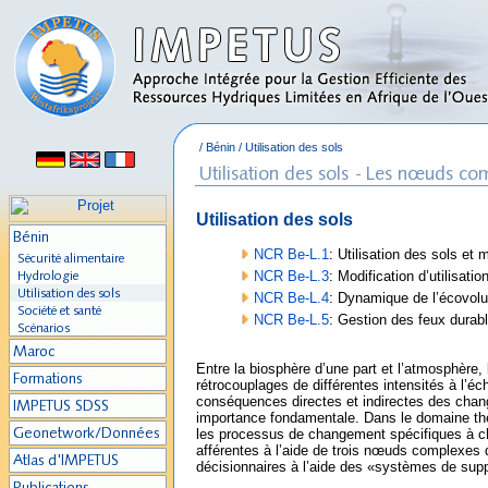
/
Bénin
/
Utilisation des sols
Utilisation des sols
NCR Be-L.1
: Utilisation des sols et 
NCR Be-L.3
: Modification d’utilisati
NCR Be-L.4
: Dynamique de l’écovol
NCR Be-L.5
: Gestion des feux durabl
Entre la biosphère d’une part et l’atmosphère, 
rétrocouplages de différentes intensités à l’éch
conséquences directes et indirectes des chan
importance fondamentale. Dans le domaine thém
les processus de changement spécifiques à chaq
afférentes à l’aide de trois nœuds complexes
décisionnaires à l’aide des «systèmes de supp