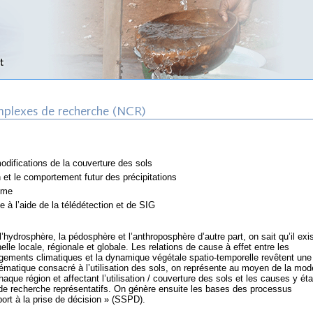
modifications de la couverture des sols
on et le comportement futur des précipitations
ume
e à l’aide de la télédétection et de SIG
l’hydrosphère, la pédosphère et l’anthroposphère d’autre part, on sait qu’il exi
elle locale, régionale et globale. Les relations de cause à effet entre les
gements climatiques et la dynamique végétale spatio-temporelle revêtent une
atique consacré à l’utilisation des sols, on représente au moyen de la modé
ue région et affectant l’utilisation / couverture des sols et les causes y éta
 de recherche représentatifs. On génère ensuite les bases des processus
ort à la prise de décision » (SSPD).