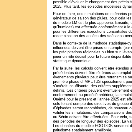
possible d’évaluer le changement des précipit
2025. Plus tard, les épisodes modélisés dynam
Pour ce faire, des simulations de scénarios 
générateur de saison des pluies, pour cela les j
du modèle LM est le plus approprié. Ensuite, 
qu’humides) est effectuée conformément à la d
pour les différentes exécutions consortiales 
recombinaison des années des scénarios avec 
Dans le contexte de la méthode statistique-dyn
influences doivent être prises en compte (par 
les précipitations régionales ou bien sur l’éva
jouer un rôle décisif pour la future disponibili
statistique-dynamique.
Par la suite, les calculs doivent être étend
précédentes doivent être réitérées au complet :
évènements pluvieux peut être retransmise sur
première phase d’IMPETUS spécialement pour l
s’avérait insuffisante, des critères supplémen
définis. Ces critères peuvent éventuellement ê
conformément au procédé antérieur, la simula
Ouémé pour le présent et l’année 2025 est effe
sols tenant compte des directives du groupe de
d’épisodes seront recombinées, de nouveau c
valider les simulations, des comparaisons des
au Bénin doivent être effectuées. Pour cela, s
des périodes de longueur des épisodes. La vali
Les données du modèle FOOT3DK serviront de
paludisme spatialement améliorée.