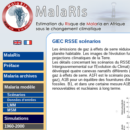
GIEC RSSE scénarios
Les émissions de gaz à effets de serre réduise
planète habitable. Les images de l'évolution f
MalaRis
projections climatiques de la Terre.
Les détails concernant les scénarios du RSSE
Préface
Intergouvernemental sur l'Evolution du Climat) 
développé quatre canevas narratifs différents (a
gaz à effets de serre. A1FI est le scénario pou
Malaria archives
gaz), A1B pour un équilibre des fournitures 
fossiles. B1, et dans une certaine mesure A1
Malaria modèle
renouvelables et nucléaires à long terme.
Scénarios
Données d'entrées
LMM
MSM
Simulations
1960-2000